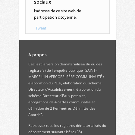
sociaux
l'adresse de ce site web de
participation citoyenne.
Tweet
A propos
Ceci est la version dématérialisée du ou des
registre(s) de l'enquête publique "SAINT-
MARCELLIN VERCORS ISÈRE COMMUNAUTÉ :
élaboration du PLUi, élaboration du schéma
Directeur d’Assainissement, élaboration du
schéma Directeur d’Eaux potables,
abrogations de 4 cartes communales et
définition de 2 Périmètres Délimités des
Abords".
Retrouvez
tous les registres dématérialisés du
département suivant : Isère (38)